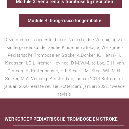
Module 3: vena renalis trombose bij neonaten
Module 4: hoog-risico longembolie
Deze richtlijn is opgesteld door: Nederlandse Vereniging van
Kindergeneeskunde: Sectie Kinderhematologie, Werkgroep
Pediatrische Trombose en Stroke: A.Donker, K. Heitink, I.
Klaassen, I.C.L Kremer-Hovinga, D.M.W.M. te Loo, C.H. van
Ommen. E. Rettenbacher, F.J. Smiers, M. Stein-Wit, M.H.
Suijker, M.A. Veening. Amsterdam, januari 2014 Rotterdam,
januari 2020, eerste revisie Rotterdam, januari 2022, tweede
revisie
WERKGROEP PEDIATRISCHE TROMBOSE EN STROKE